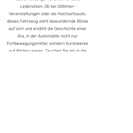
Ledersitzen. Ob bei Oldtimer-
Veranstaltungen oder als Hochzeitsauto,
dieses Fahrzeug zieht bewundernde Blicke
auf sich und erzählt die Geschichte einer
Ära, in der Automobile nicht nur
Fortbewegungsmittel, sondern Kunstwerke
auf Rädern waren. Tauchen Sie ein in die
faszinierende Welt des Packard Eight von
1932 und erleben Sie automobile Exzellenz
aus vergangenen Zeiten.
Kontakt aufnehmen